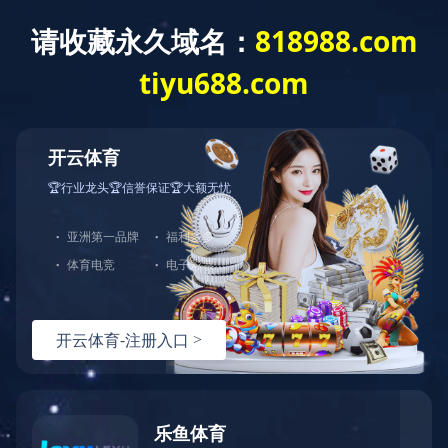
星空官方网站
欢迎光临星空官方网站-星空xingkong(中国) 官网，全国咨询热线：186
星空官方网站-
星空
xingkong(中国)
公司简介
产品展示
工程
>
您现在的位置：
星空官方网站-星空xingkong(中国)
压力容器
反应釜
船用低压空气瓶