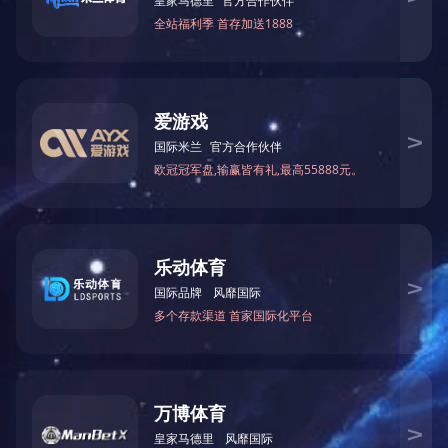
下一条:
压力容器
同类产品