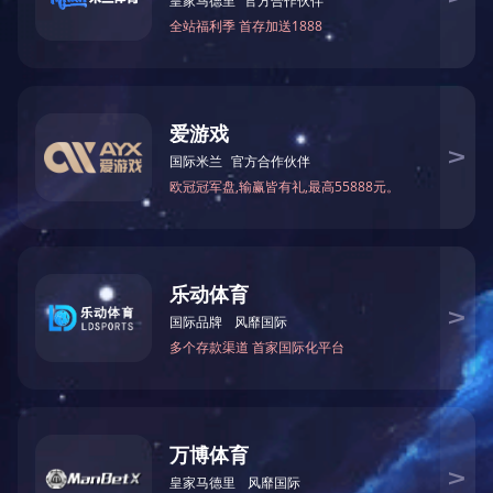
24-26日请中国船级社青岛分社的专家们到我公司进行现场审查，
星空官方网站-星空xingkong(中国)
充分发挥济宁的区位
求效”的精神，把高品位的产品及优良服务视为经营目标，确立“以
星空官方网站-星空xingkong(中国)
衷心感谢各界朋友的鼎
感谢您对我们工作的支持与理解,真诚期待与您的合作！
微信
手机站
联