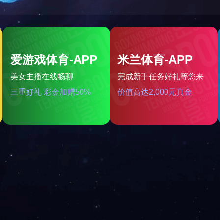
联系我们
Contact Us
联系人：边经理
手机：18605375526
手机：13863755665
电话：0537-3865111 0537-3863111
网址：uscanus.com
地址：山东省济宁市高新区王因工业园
备案号：