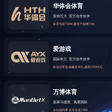
>
您现在的位置：
星空官方网站-星空xingkong(中国)
撬装多功
反应釜
船用低压空气瓶
船
PR
主营：压力容
总计0页 [ ]