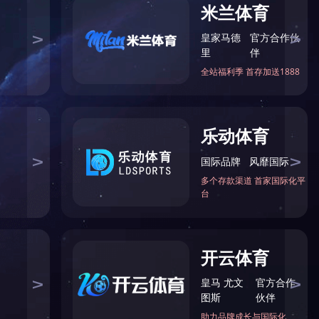
压力容器
塔器
管道安装
LAY
体的综合性企业
上一页
下一页