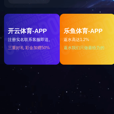
微信
手机站
微信二维码
查看手机站
版权所有：
星空官方网站-星空xingkong(中国)