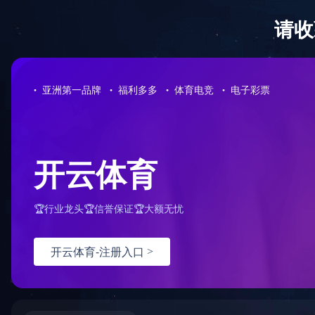
星空官方网站
欢迎光临星空官方网站-星空xingkong(中国) 官网，全国咨询热线
星空官方网站-
星空
xingkong(中国)
公司简介
产品展示