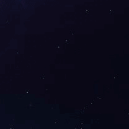
储罐类
储罐类
储罐类