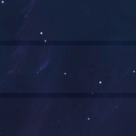
换热器
非标容器
用金属配件
撬装多功能集油器
化工设备及
储罐类
储罐类 2022-6-9 本文被阅读 11406 次