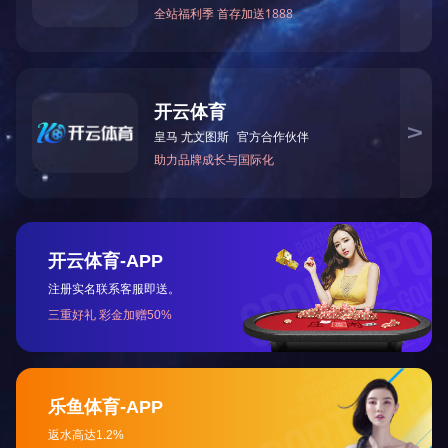
排污扩容器
储罐类
微信
手机站
联
手