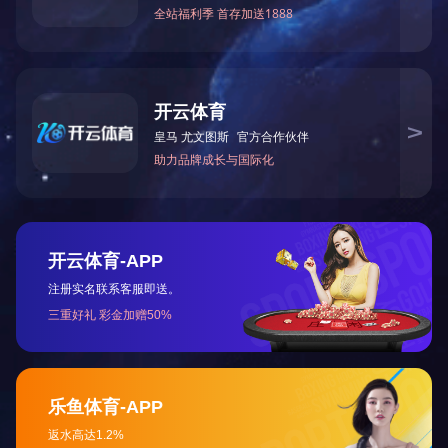
化工设备及管道安装
化工设备及管道安
微信
手机站
联
手