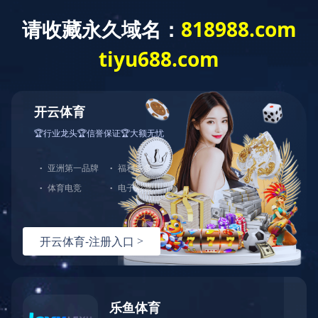
星空官方网站
欢迎光临星空官方网站-星空xingkong(中国) 官网，全国咨询热线：186
星空官方网站-
星空
xingkong(中国)
公司简介
产品展示
工程
>
您现在的位置：
星空官方网站-星空xingkong(中国)
化工设备及管道安装
反应釜
船用低压空气瓶