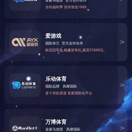
下一条:
化工设备及管道安装
同类产品