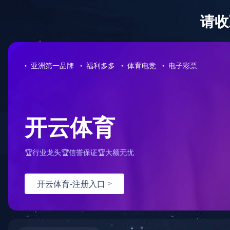
星空官方网站
欢迎光临星空官方网站-星空xingkong(中国) 官网，全国咨询热线
星空官方网站-
星空
xingkong(中国)
公司简介
产品展示