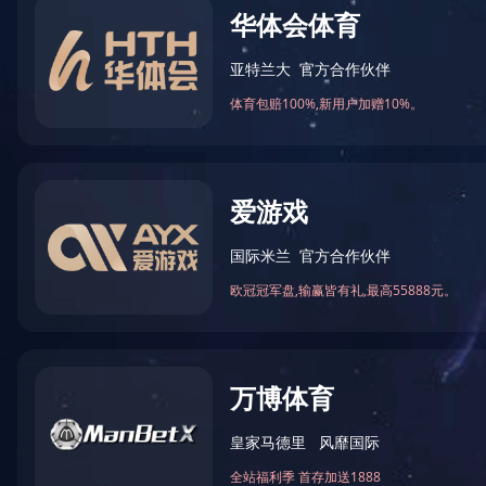
>
您现在的位置：
星空官方网站-星空xingkong(中国)
换热器
反应釜
船用低压空气瓶
船