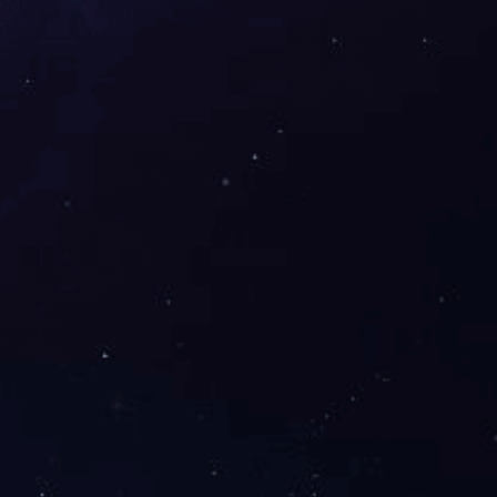
换热器
换热器
换热器