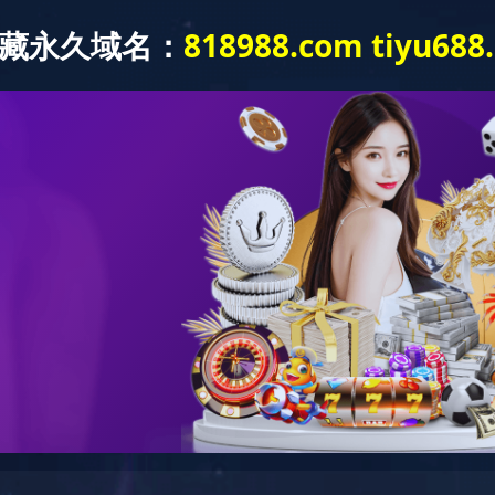
：18605375526
工程案例
新闻资讯
厂房展示
车间设备