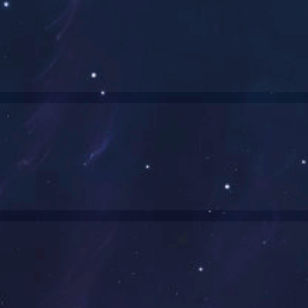
配件
换热器
非标容器
用金属配件
撬装多功能集油器
化工设备及
船用管支架
船用管支架 2025-10-28 本文被阅读 4665 次