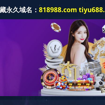
：18605375526
工程案例
新闻资讯
厂房展示
车间设备