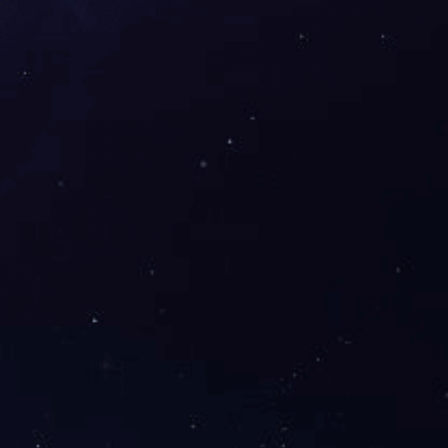
船用管支架
镀锌管舾件
船用镀锌管子