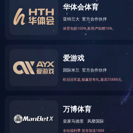
>
您现在的位置：
星空官方网站-星空xingkong(中国)
船用金属
反应釜
船用低压空气瓶
船