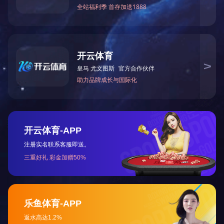
上一条:
非标压力容器有哪些特点